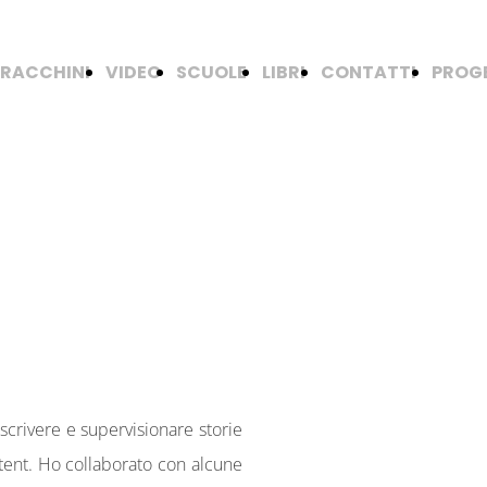
RACCHINI
VIDEO
SCUOLE
LIBRI
CONTATTI
PROGE
scrivere e supervisionare storie
ent. Ho collaborato con alcune