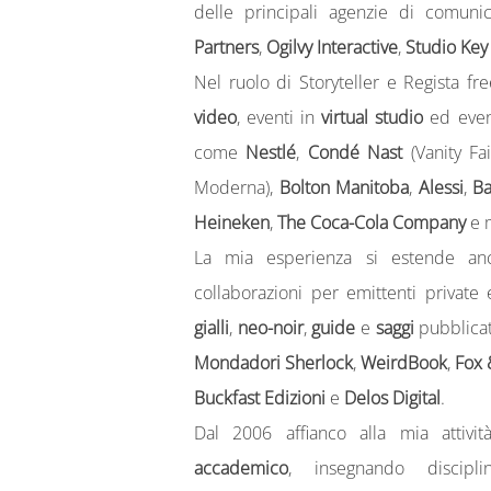
delle principali agenzie di comuni
Partners
,
Ogilvy Interactive
,
Studio Key
Nel ruolo di Storyteller e Regista fr
video
, eventi in
virtual studio
ed event
come
Nestlé
,
Condé Nast
(Vanity Fa
Moderna),
Bolton Manitoba
,
Alessi
,
Ba
Heineken
,
The Coca-Cola Company
e m
La mia esperienza si estende anch
collaborazioni per emittenti private 
gialli
,
neo-noir
,
guide
e
saggi
pubblicat
Mondadori Sherlock
,
WeirdBook
,
Fox 
Buckfast Edizioni
e
Delos Digital
.
Dal 2006 affianco alla mia attivi
accademico
, insegnando disci