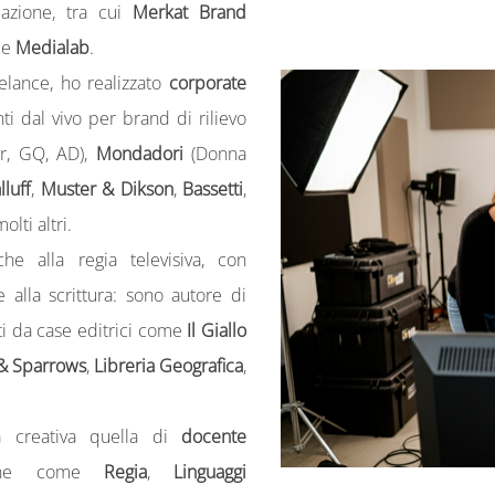
cazione, tra cui
Merkat Brand
e
Medialab
.
eelance, ho realizzato
corporate
i dal vivo per brand di rilievo
ir, GQ, AD),
Mondadori
(Donna
lluff
,
Muster & Dikson
,
Bassetti
,
olti altri.
e alla regia televisiva, con
e alla scrittura: sono autore di
i da case editrici come
Il Giallo
& Sparrows
,
Libreria Geografica
,
tà creativa quella di
docente
pline come
Regia
,
Linguaggi